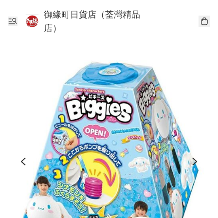
御緣町日貨店（荃灣精品
店）