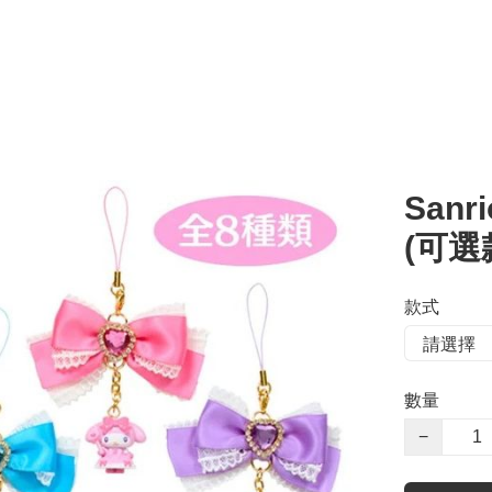
San
(可選
款式
數量
−