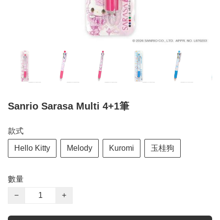
Sanrio Sarasa Multi 4+1筆
款式
Hello Kitty
Melody
Kuromi
玉桂狗
數量
−
+