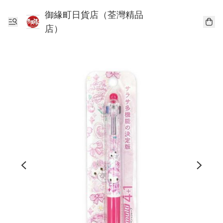
御緣町日貨店（荃灣精品
店）