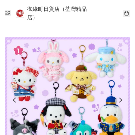
御緣町日貨店（荃灣精品
店）