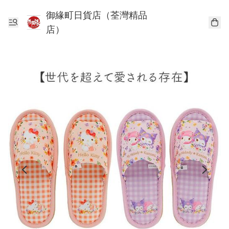
御緣町日貨店（荃灣精品
店）