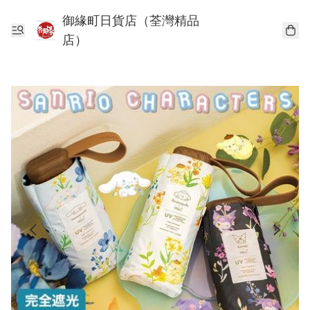
御緣町日貨店（荃灣精品
店）