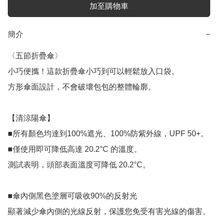
加至購物車
簡介
−
〈五節折疊傘〉

小巧便攜！這款折疊傘小巧到可以輕鬆放入口袋。

方形傘面設計，不會破壞包包的整體輪廓。

【清涼陽傘】

■所有顏色均達到100%遮光、100%防紫外線，UPF 50+。

■僅使用即可降低高達 20.2°C 的溫度。

測試表明，頭部表面溫度可降低 20.2°C。

■傘內側黑色塗層可吸收90%的反射光

顯著減少傘內側的光線反射，保護您免受有害光線的傷害。
