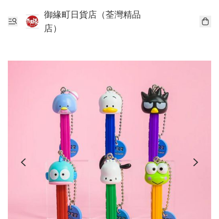
御緣町日貨店（荃灣精品
店）