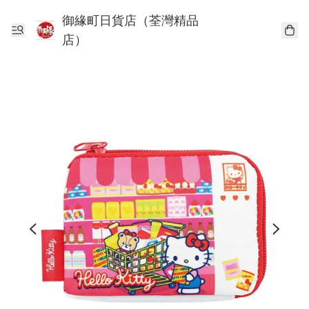
御緣町日貨店（荃灣精品
店）