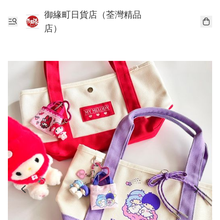
御緣町日貨店（荃灣精品
店）