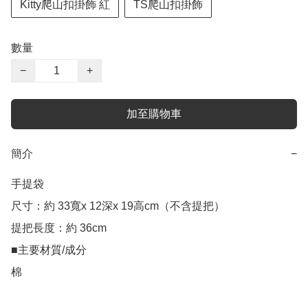
Kitty爬山扣掛飾 紅
TS爬山扣掛飾
數量
−
+
加至購物車
簡介
−
手提袋 

尺寸：約 33寬x 12深x 19高cm（不含提把）

提把長度：約 36cm

■主要材質/成分

棉
