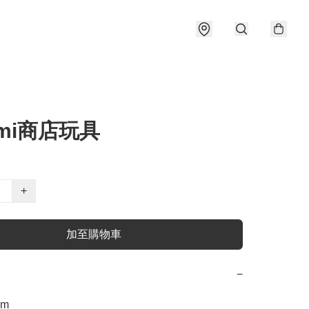
omi商店玩具
+
加至購物車
−
cm