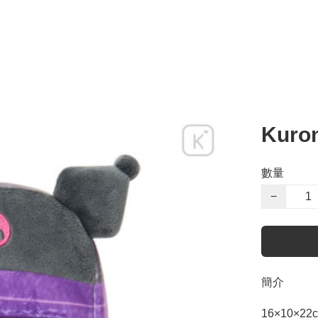
Kur
數量
−
簡介
16×10×22