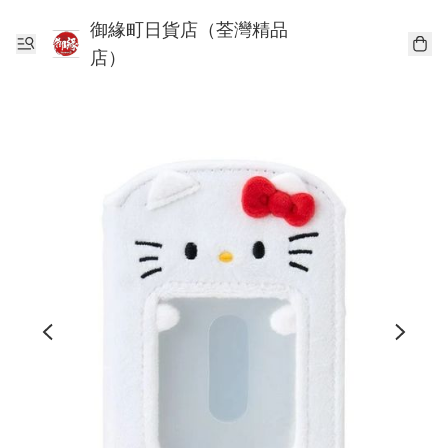
御緣町日貨店（荃灣精品
店）