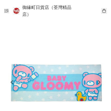
御緣町日貨店（荃灣精品
店）