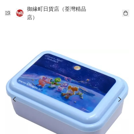
御緣町日貨店（荃灣精品
店）