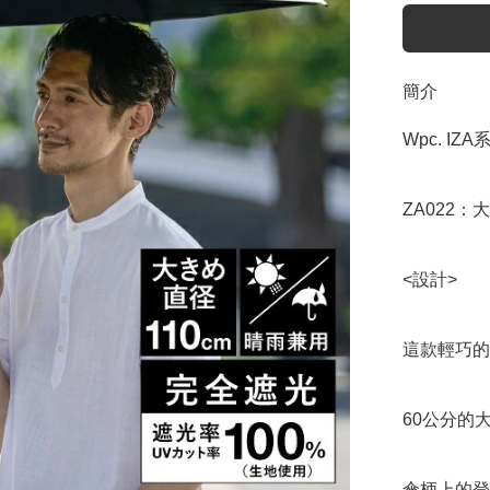
簡介
Wpc. IZ
ZA022：大
<設計>

這款輕巧的
60公分的
傘柄上的登