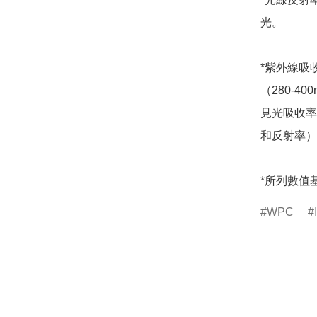
光。

*紫外線吸
（280-
見光吸收率
和反射率）
*所列數值
WPC