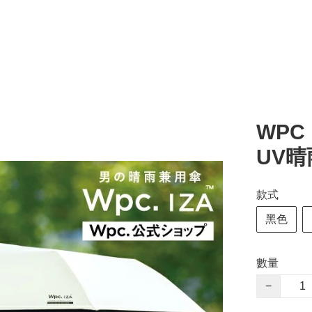
WPC 
UV晴
款式
黑色
數量
−