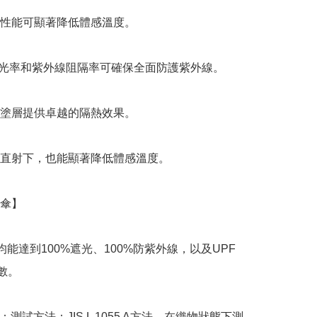
性能可顯著降低體感溫度。

的遮光率和紫外線阻隔率可確保全面防護紫外線。

塗層提供卓越的隔熱效果。

直射下，也能顯著降低體感溫度。

傘】

能達到100%遮光、100%防紫外線，以及UPF 
數。

光：測試方法：JIS L 1055 A方法，在織物狀態下測