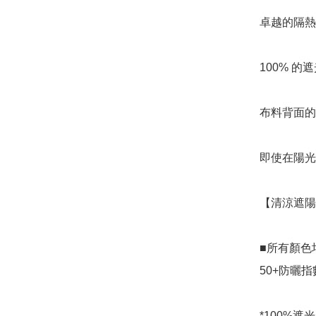
卓越的隔熱
100% 
布料背面的
即使在陽光
【清涼遮陽
■所有顏色均
50+防曬指
*100%遮