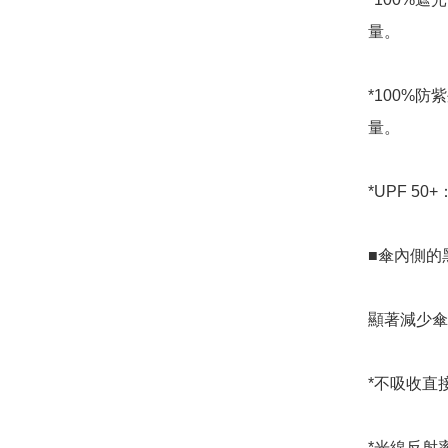
量。

*100%防
量。

*UPF 5
■傘內側的
顯著減少傘
*不吸收直
*光線反射