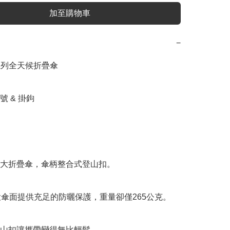
加至購物車
−
A系列全天候折疊傘

號 & 掛鉤

大折疊傘，傘柄整合式登山扣。

大傘面提供充足的防曬保護，重量卻僅265公克。

山扣讓攜帶變得無比輕鬆。
