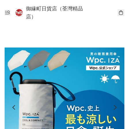
御緣町日貨店（荃灣精品
店）