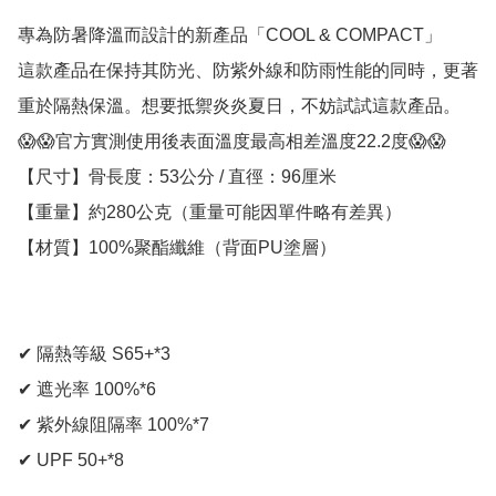
專為防暑降溫而設計的新產品「COOL & COMPACT」

這款產品在保持其防光、防紫外線和防雨性能的同時，更著
重於隔熱保溫。想要抵禦炎炎夏日，不妨試試這款產品。

😱😱官方實測使用後表面溫度最高相差溫度22.2度😱😱

【尺寸】骨長度：53公分 / 直徑：96厘米

【重量】約280公克（重量可能因單件略有差異）

【材質】100%聚酯纖維（背面PU塗層）

✔ 隔熱等級 S65+*3

✔ 遮光率 100%*6

✔ 紫外線阻隔率 100%*7

✔ UPF 50+*8
