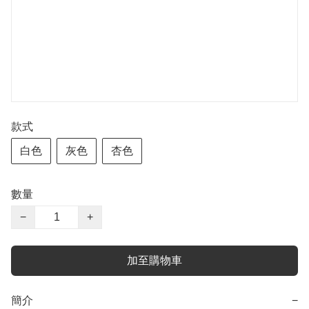
款式
白色
灰色
杏色
數量
−
+
加至購物車
簡介
−