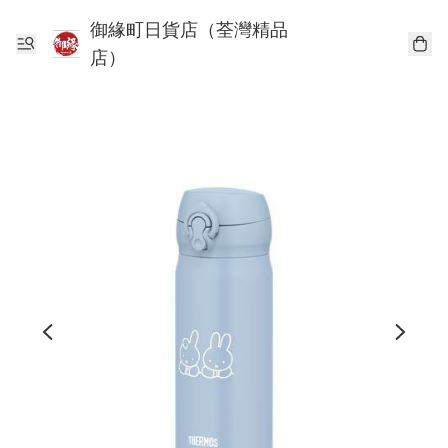
御緣町日貨店（荃灣精品
店）