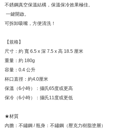
不銹鋼真空保溫結構，保溫保冷效果極佳。

 一鍵開啟。

可拆卸吸嘴，方便清洗！

【規格】

尺寸：約 寬 6.5 x 深 7.5 x 高 18.5 厘米

重量：約 180g

容量：0.4 公升

杯口直徑：約4.0厘米

保溫（6小時）：攝氏65度或更高

保冷（6小時）：攝氏11度或更低

★材質

內膽：不鏽鋼 / 瓶身：不鏽鋼（壓克力樹脂塗層） 
