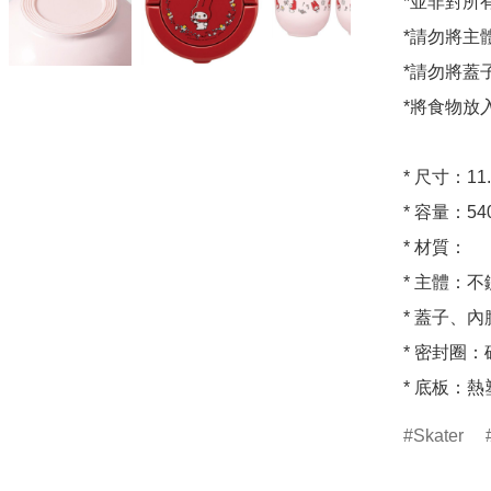
*並非對所
*請勿將主
*請勿將蓋
*將食物放
* 尺寸：11.5
* 容量：54
* 材質：

* 主體：
* 蓋子、
* 密封圈：
* 底板：
Skater