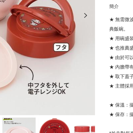
簡介
★ 無需微
典飯碗。

★ 用碗盛
★ 也推薦
★ 由於可
★ 內膽帶
★ 取下蓋
★ 主體採
★ 保溫：攝
★ 保存：攝