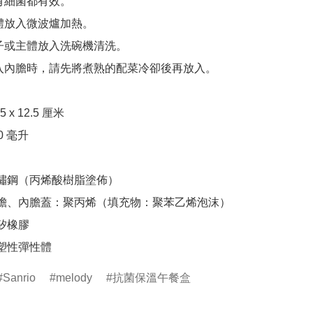
有細菌都有效。

體放入微波爐加熱。

子或主體放入洗碗機清洗。

入內膽時，請先將煮熟的配菜冷卻後再放入。

 x 12.5 厘米

0 毫升

不鏽鋼（丙烯酸樹脂塗佈）

內膽、內膽蓋：聚丙烯（填充物：聚苯乙烯泡沫）

矽橡膠

熱塑性彈性體
Sanrio
melody
抗菌保溫午餐盒