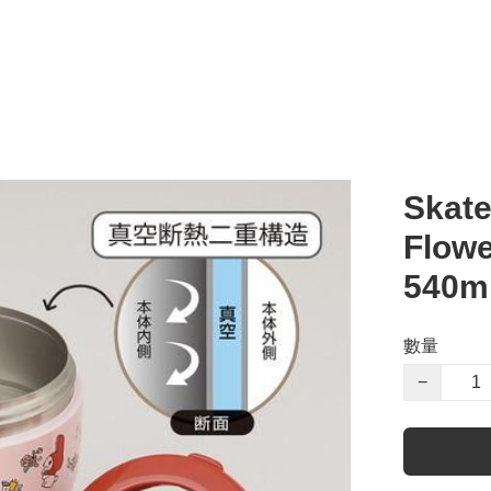
Skate
Flo
540m
數量
−