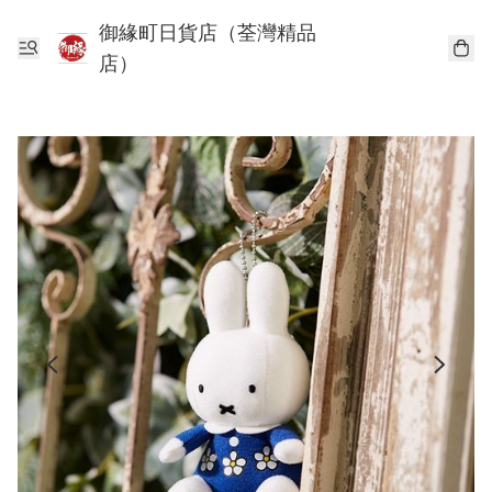
御緣町日貨店（荃灣精品
店）