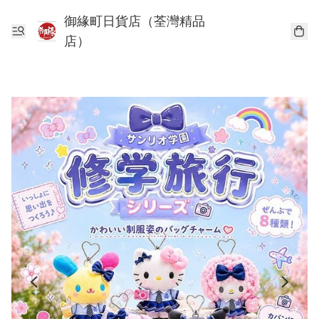
御緣町日貨店（荃灣精品
店）