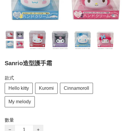
Sanrio造型護手霜
款式
Hello kitty
Kuromi
Cinnamoroll
My melody
數量
−
+