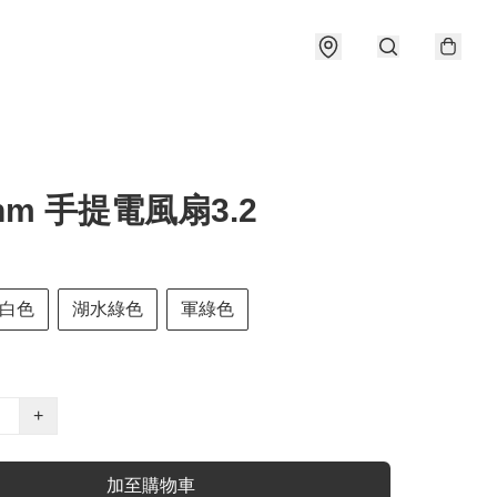
thm 手提電風扇3.2
白色
湖水綠色
軍綠色
+
加至購物車