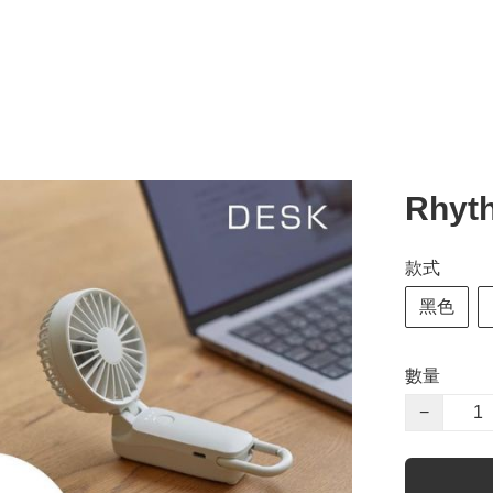
Rhy
款式
黑色
數量
−