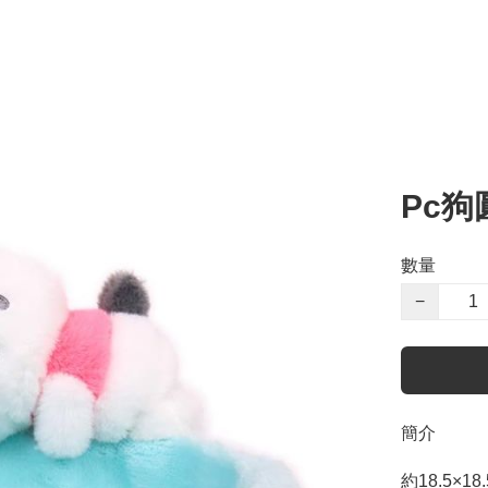
Pc
數量
−
簡介
約18.5×18