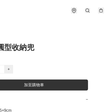
狗圓型收納兜
+
加至購物車
−
.5×9cm