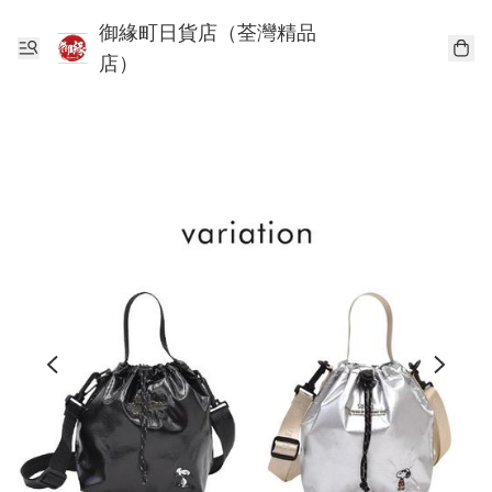
御緣町日貨店（荃灣精品
店）