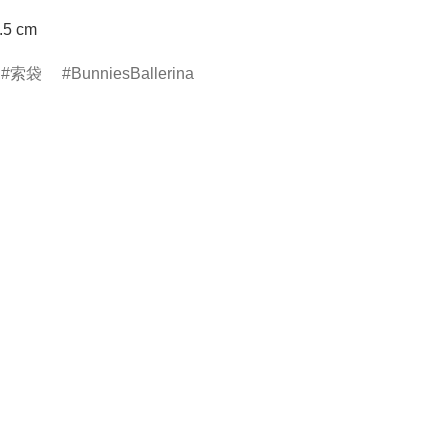
.5 cm
索袋
BunniesBallerina