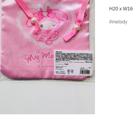
H20 x W16
melody