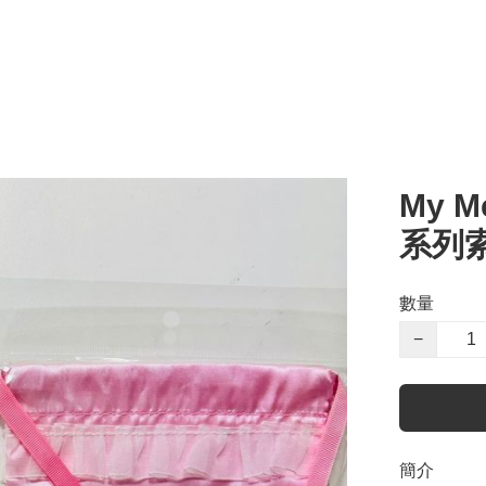
My Me
系列
數量
−
簡介