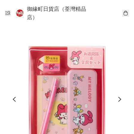
御緣町日貨店（荃灣精品
店）