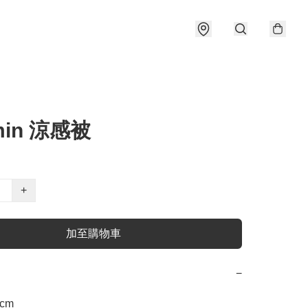
min 涼感被
+
加至購物車
−
cm