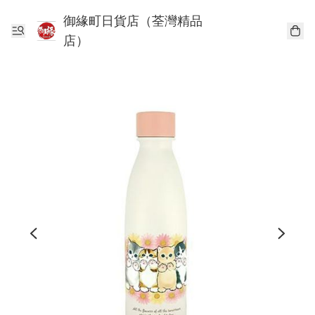
御緣町日貨店（荃灣精品
店）