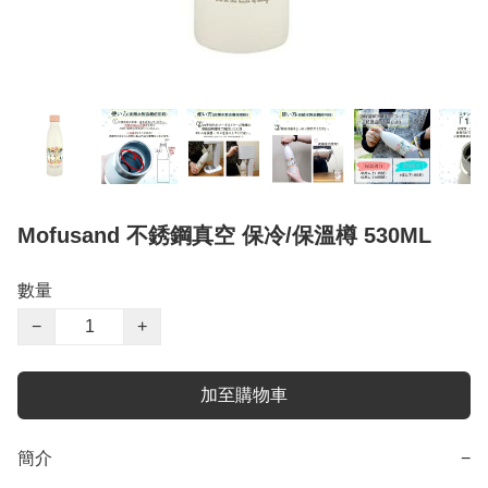
Mofusand 不銹鋼真空 保冷/保溫樽 530ML
數量
−
+
加至購物車
簡介
−