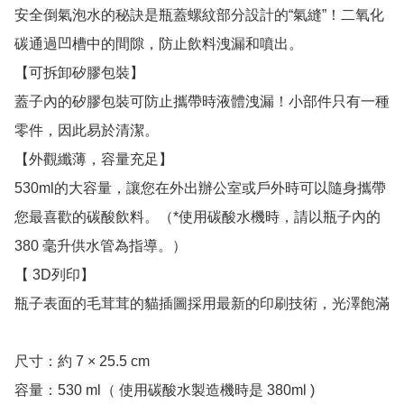
安全倒氣泡水的秘訣是瓶蓋螺紋部分設計的“氣縫”！二氧化
碳通過凹槽中的間隙，防止飲料洩漏和噴出。

【可拆卸矽膠包裝】

蓋子內的矽膠包裝可防止攜帶時液體洩漏！小部件只有一種
零件，因此易於清潔。

【外觀纖薄，容量充足】

530ml的大容量，讓您在外出辦公室或戶外時可以隨身攜帶
您最喜歡的碳酸飲料。（*使用碳酸水機時，請以瓶子內的 
380 毫升供水管為指導。）

【 3D列印】

瓶子表面的毛茸茸的貓插圖採用最新的印刷技術，光澤飽滿

尺寸：約 7 × 25.5 cm

容量：530 ml（ 使用碳酸水製造機時是 380ml )
