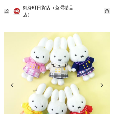
御緣町日貨店（荃灣精品
店）