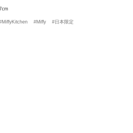
7cm
MiffyKitchen
Miffy
日本限定