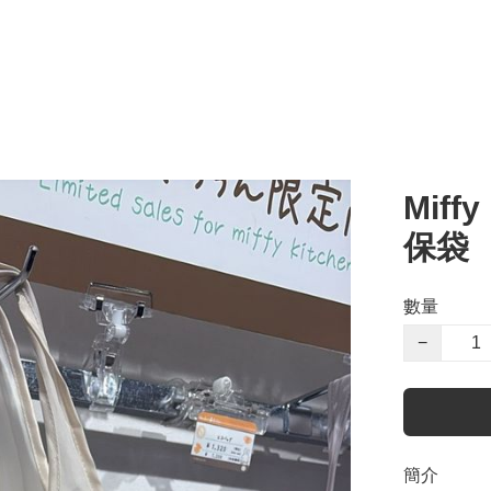
Miff
保袋
數量
−
簡介