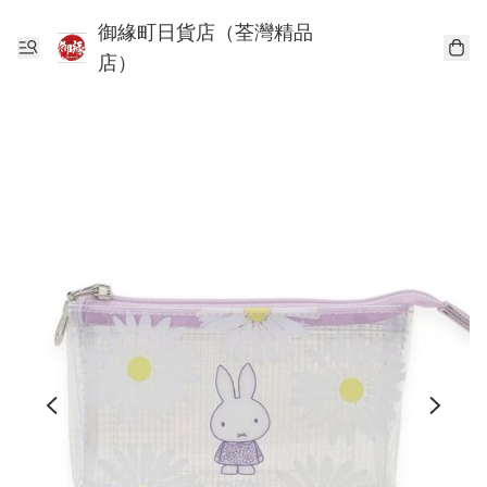
御緣町日貨店（荃灣精品
店）