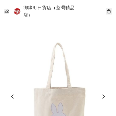
御緣町日貨店（荃灣精品
店）