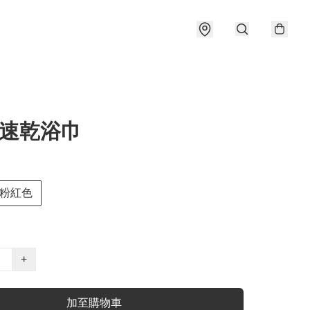
y 速乾浴巾
粉紅色
+
加至購物車