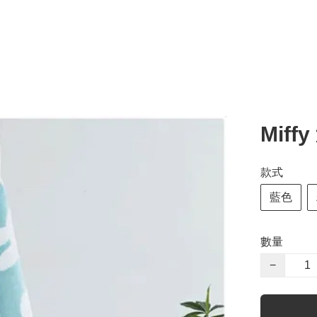
Miff
款式
藍色
數量
−