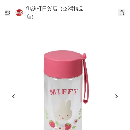
御緣町日貨店（荃灣精品
店）