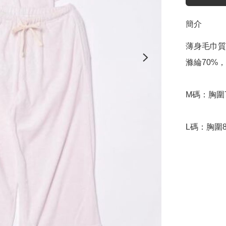
簡介
薄身毛巾質
滌綸70%，
M碼：胸圍7
L碼：胸圍8