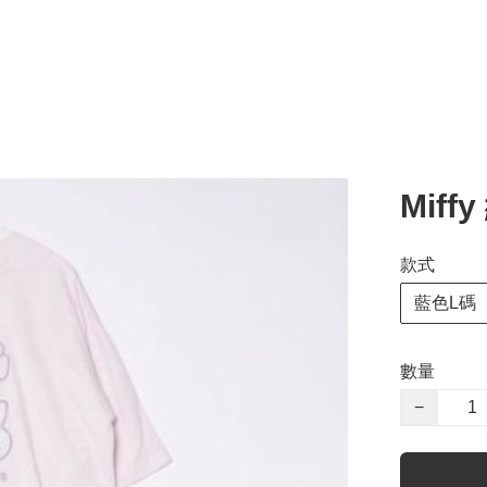
Mif
款式
藍色L碼
數量
−