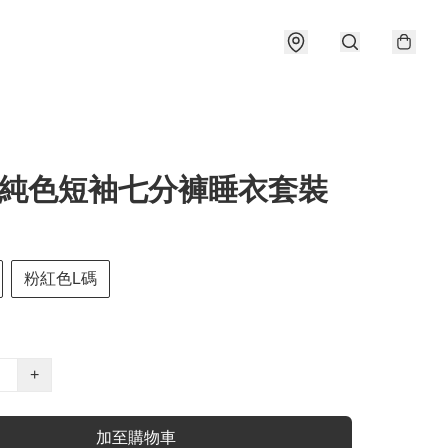
fy 純色短袖七分褲睡衣套裝
粉紅色L碼
+
加至購物車