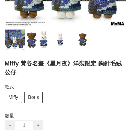
Miffy 梵谷名畫《星月夜》洋裝限定 鉤針毛絨
公仔
款式
Miffy
Boris
數量
−
+