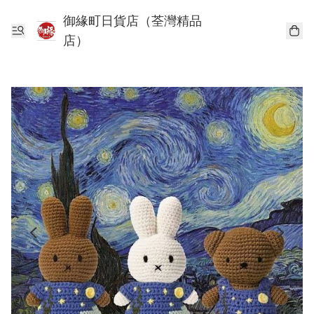
御緣町日貨店（荃灣精品
店）