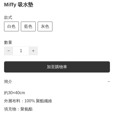
Miffy 吸水墊
款式
白色
藍色
灰色
數量
−
+
加至購物車
簡介
−
約30×40cm

外層布料：100% 聚酯纖維

填充物：聚氨酯
