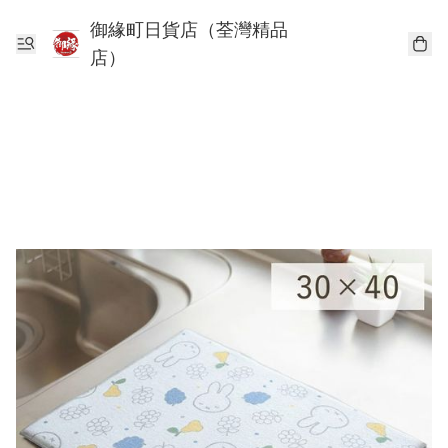
御緣町日貨店（荃灣精品
店）