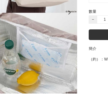
數量
−
簡介
（約）：W55