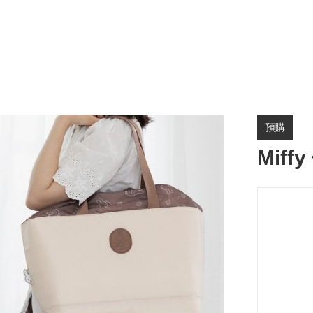
預購
Miff