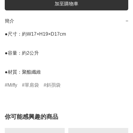
加至購物車
簡介
−
●尺寸：約W17×H19×D17cm

●容量：約2公升

●材質：聚酯纖維
Miffy
單肩袋
斜孭袋
你可能感興趣的商品