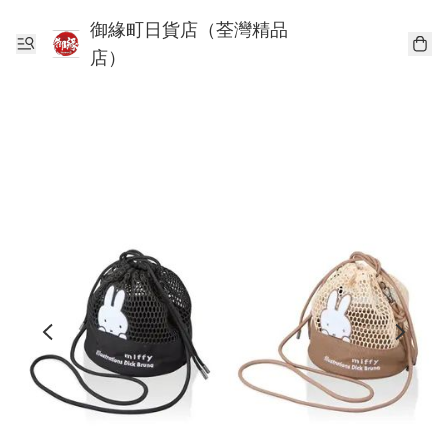
御緣町日貨店（荃灣精品
店）