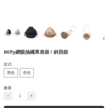
Miffy網眼抽繩單肩袋 / 斜孭袋
款式
黑色
杏色
數量
−
+