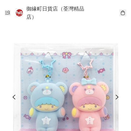
御緣町日貨店（荃灣精品
店）