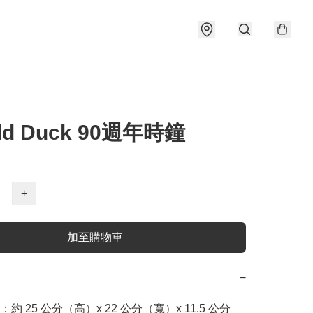
ld Duck 90週年時鐘
+
加至購物車
−
：約 25 公分（高）x 22 公分（寬）x 11.5 公分