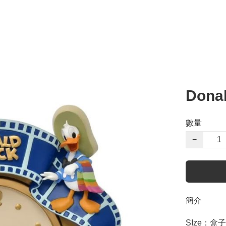
Dona
數量
−
簡介
SIze：盒子