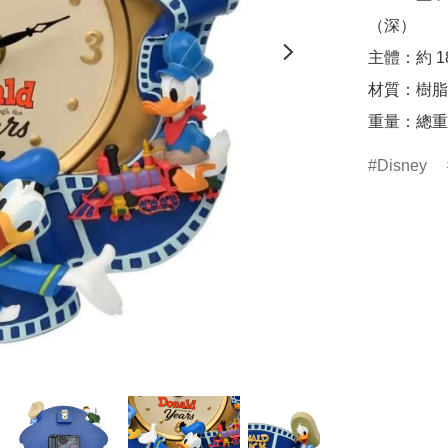
（深）

主體：約 18
材質：樹脂

重量：總重：約
Disney