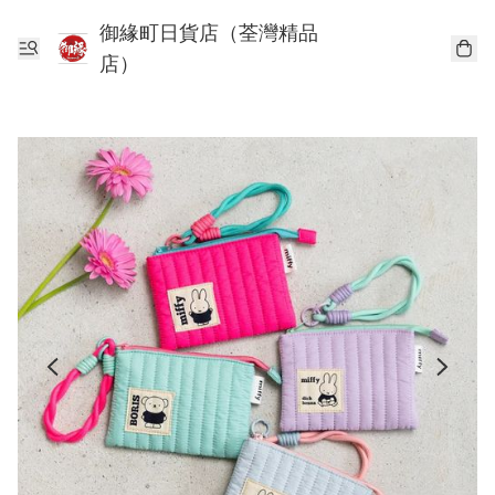
御緣町日貨店（荃灣精品
店）