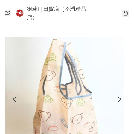
御緣町日貨店（荃灣精品
店）