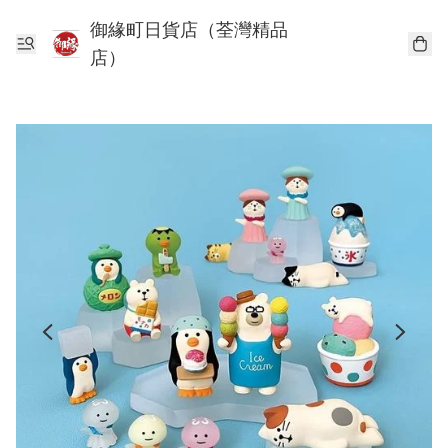
御緣町日貨店（荃灣精品
店）