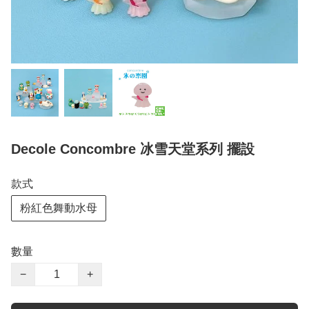
Decole Concombre 冰雪天堂系列 擺設
款式
粉紅色舞動水母
數量
−
+