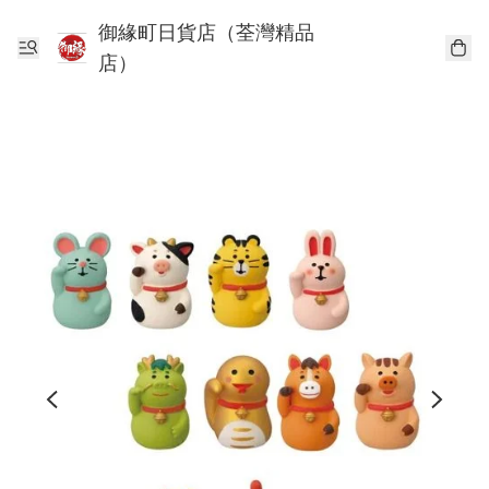
御緣町日貨店（荃灣精品
店）