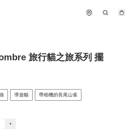
combre 旅行貓之旅系列 擺
猫
導遊貓
帶相機的長尾山雀
+