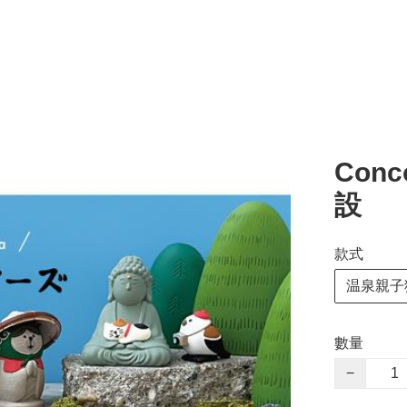
Con
設
款式
温泉親子
數量
−