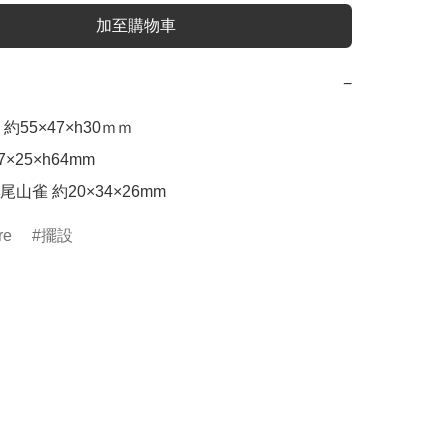
加至購物車
−
55×47×h30ｍｍ

×25×h64mm

山雀 約20×34×26mm
re
擺設