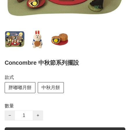
Concombre 中秋節系列擺設
款式
胖嘟嘟月餅
中秋月餅
數量
−
+