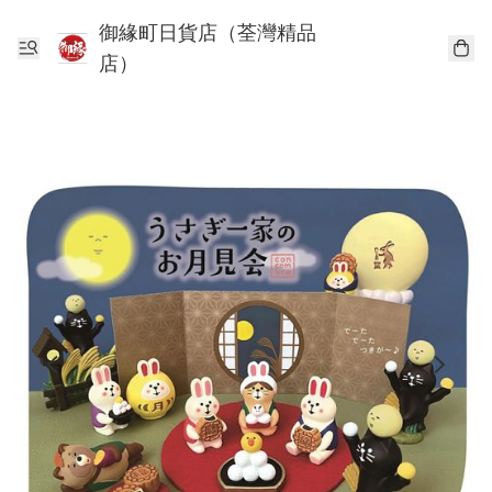
御緣町日貨店（荃灣精品
店）