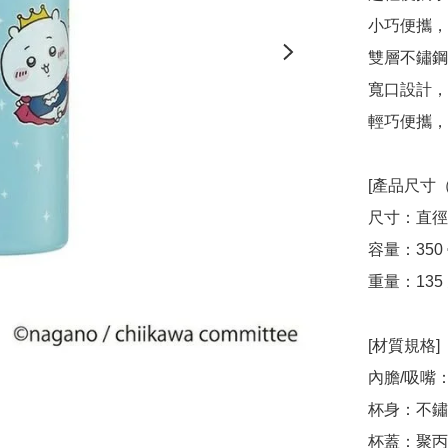
小巧便攜，
雙層不鏽鋼
寬口設計，
輕巧便攜，
[產品尺寸（
尺寸：直徑 5
容量：350 
重量：135 
[材質規格]

內膽/吸嘴：
杯身：不鏽
杯蓋：聚丙