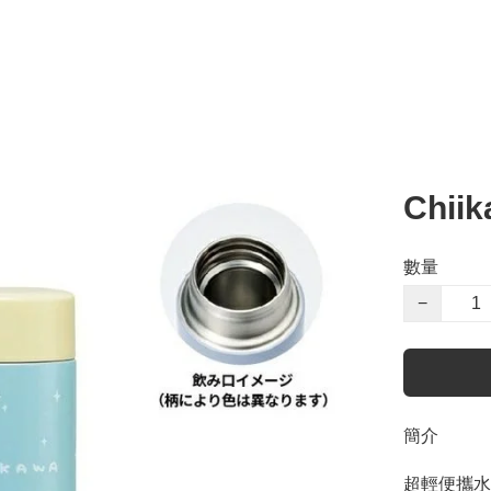
Chii
數量
−
簡介
超輕便攜水