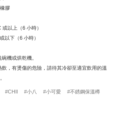
橡膠

C 或以上（6 小時）

 或以下（6 小時）

洗碗機或烘乾機。

熱飲，有燙傷的危險，請待其冷卻至適宜飲用的溫
。
CHII
小八
小可愛
不銹鋼保溫樽