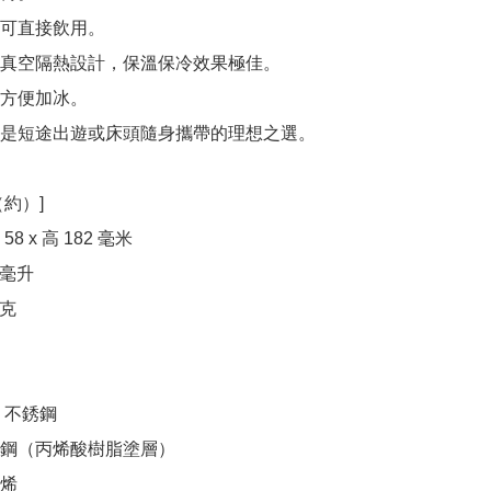
可直接飲用。

真空隔熱設計，保溫保冷效果極佳。

方便加冰。

是短途出遊或床頭隨身攜帶的理想之選。

約）]

8 x 高 182 毫米

毫升

克

不銹鋼

鋼（丙烯酸樹脂塗層）

烯
