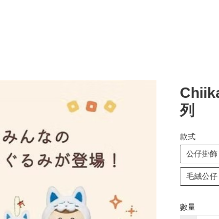
Chi
列
款式
公仔掛飾
毛絨公仔
數量