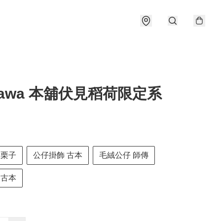
ikawa 本舖伏見稻荷限定系
 栗子
公仔掛飾 古本
毛絨公仔 師傳
 古本