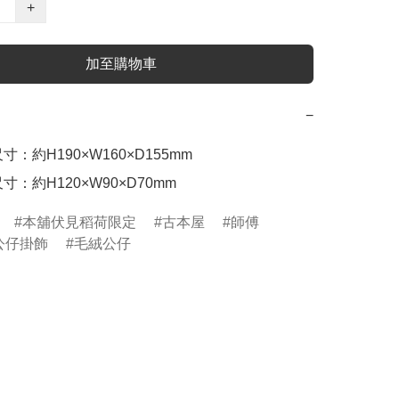
+
加至購物車
−
：約H190×W160×D155mm

寸：約H120×W90×D70mm
本舖伏見稻荷限定
古本屋
師傅
公仔掛飾
毛絨公仔