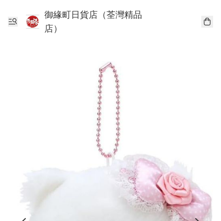
御緣町日貨店（荃灣精品
店）