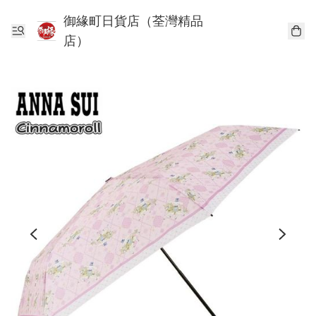
御緣町日貨店（荃灣精品
店）